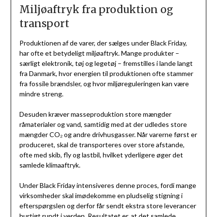
Miljøaftryk fra produktion og
transport
Produktionen af de varer, der sælges under Black Friday,
har ofte et betydeligt miljøaftryk. Mange produkter –
særligt elektronik, tøj og legetøj – fremstilles i lande langt
fra Danmark, hvor energien til produktionen ofte stammer
fra fossile brændsler, og hvor miljøreguleringen kan være
mindre streng.
Desuden kræver masseproduktion store mængder
råmaterialer og vand, samtidig med at der udledes store
mængder CO₂ og andre drivhusgasser. Når varerne først er
produceret, skal de transporteres over store afstande,
ofte med skib, fly og lastbil, hvilket yderligere øger det
samlede klimaaftryk.
Under Black Friday intensiveres denne proces, fordi mange
virksomheder skal imødekomme en pludselig stigning i
efterspørgslen og derfor får sendt ekstra store leverancer
hurtigt rundt i verden. Resultatet er, at det samlede