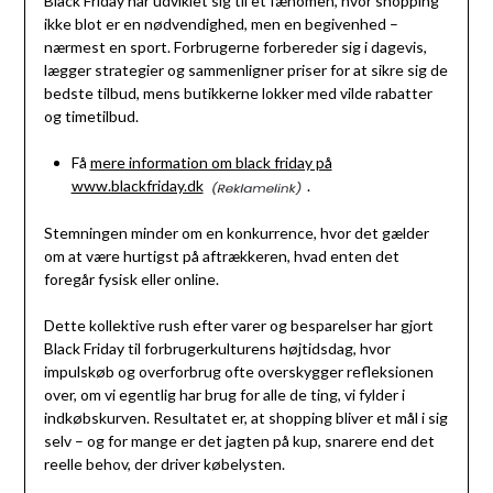
Black Friday har udviklet sig til et fænomen, hvor shopping
ikke blot er en nødvendighed, men en begivenhed –
nærmest en sport. Forbrugerne forbereder sig i dagevis,
lægger strategier og sammenligner priser for at sikre sig de
bedste tilbud, mens butikkerne lokker med vilde rabatter
og timetilbud.
Få
mere information om black friday på
www.blackfriday.dk
.
Stemningen minder om en konkurrence, hvor det gælder
om at være hurtigst på aftrækkeren, hvad enten det
foregår fysisk eller online.
Dette kollektive rush efter varer og besparelser har gjort
Black Friday til forbrugerkulturens højtidsdag, hvor
impulskøb og overforbrug ofte overskygger refleksionen
over, om vi egentlig har brug for alle de ting, vi fylder i
indkøbskurven. Resultatet er, at shopping bliver et mål i sig
selv – og for mange er det jagten på kup, snarere end det
reelle behov, der driver købelysten.