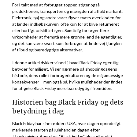
For i takt med at forbruget topper, stiger også
produktionen, transporten og mængden af affald markant.
Elektronik, tøj og andre varer flyver tværs over kloden for
at lande i indkøbskurven, ofte kun for at blive returneret
eller hurtigt udskiftet igen. Samtidig forsøger flere
virksomheder at fremstå mere grønne, end de egentlig er,
og det kan være svært som forbruger at finde vej i junglen
af tilbud og bæredygtige alternativer.
I denne artikel dykker vi ned i, hvad Black Friday egentlig
betyder for miljøet. Vi ser nærmere på shoppingdagens
historie, dens rolle i forbrugerkulturen og de miljømæssige
konsekvenser – men også på, hvilke muligheder der findes
for at gøre Black Friday mere bæredygtig i fremtiden.
Historien bag Black Friday og dets
betydning i dag
Black Friday har sine rødder i USA, hvor dagen oprindeligt
markerede starten på julehandlen dagen efter
Thanksgiving. Begrebet “Black Friday” blev udbredt i