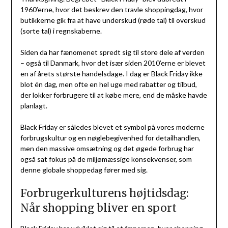
1960’erne, hvor det beskrev den travle shoppingdag, hvor
butikkerne gik fra at have underskud (røde tal) til overskud
(sorte tal) i regnskaberne.
Siden da har fænomenet spredt sig til store dele af verden
– også til Danmark, hvor det især siden 2010’erne er blevet
en af årets største handelsdage. I dag er Black Friday ikke
blot én dag, men ofte en hel uge med rabatter og tilbud,
der lokker forbrugere til at købe mere, end de måske havde
planlagt.
Black Friday er således blevet et symbol på vores moderne
forbrugskultur og en nøglebegivenhed for detailhandlen,
men den massive omsætning og det øgede forbrug har
også sat fokus på de miljømæssige konsekvenser, som
denne globale shoppedag fører med sig.
Forbrugerkulturens højtidsdag:
Når shopping bliver en sport