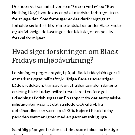
Desuden vokser initiativer som “Green Friday” og “Buy
Nothing Day”, hvor fokus er på at mindske forbruget frem
for at øge det. Som forbruger er det derfor vigtigt at
forholde sig kritisk til grønne budskaber under Black Friday
og aktivt vælge de løsninger, der faktisk gør en positiv
forskel for miljøet.
Hvad siger forskningen om Black
Fridays miljøpåvirkning?
Forskningen peger entydigt på, at Black Friday bidrager til
et markant øget miljøaftryk. Ifølge flere studier stiger
både produktion, transport og affaldsmængder i dagene
omkring Black Friday, hvilket resulterer i en forøget
udledning af drivhusgasser. En rapport fra det europæiske
miljøagentur viser, at det samlede CO₂-aftryk fra
detailhandlen kan være op til 30% højere i Black Friday-
perioden sammenlignet med en gennemsnitlig uge.
Samtidig påpeger forskere, at det store fokus på hurtige