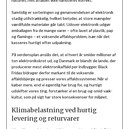
naturen, hvis affaldet ikke håndteres korrekt.
Samtidig er sorteringen og genanvendelsen af elektronik
stadig utilstrækkelig, hvilket betyder, at store mængder
værdifulde materialer går tabt. Udover elektronik udgør
emballagen fra de mange varer – ofte lavet af plastik, pap
og flamingo – et voksende affaldsproblem, især når det
kasseres hurtigt efter udpakning.
På verdensplan anslås det, at vi hvert år smider millioner af
ton elektronikskrot ud, og Danmark er blandt de lande, der
producerer mest elektronikaffald per indbygger. Black
Friday bidrager derfor markant til de voksende
affaldsbjerge og presser vores affaldssystemer. Når vi
køber mere, end vi egentlig har brug for, og hurtigt
udskifter vores ting, forstærker vi en brug-og-smid-væk-
kultur, som på sigt har store konsekvenser for miljøet.
Klimabelastning ved hurtig
levering og returvarer