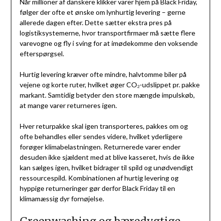
Når millioner af danskere klikker varer hjem på Black Friday,
følger der ofte et ønske om lynhurtig levering – gerne
allerede dagen efter. Dette sætter ekstra pres på
logistiksystemerne, hvor transportfirmaer må sætte flere
varevogne og fly i sving for at imødekomme den voksende
efterspørgsel.
Hurtig levering kræver ofte mindre, halvtomme biler på
vejene og korte ruter, hvilket øger CO₂-udslippet pr. pakke
markant. Samtidig betyder den store mængde impulskøb,
at mange varer returneres igen.
Hver returpakke skal igen transporteres, pakkes om og
ofte behandles eller sendes videre, hvilket yderligere
forøger klimabelastningen. Returnerede varer ender
desuden ikke sjældent med at blive kasseret, hvis de ikke
kan sælges igen, hvilket bidrager til spild og unødvendigt
ressourcespild. Kombinationen af hurtig levering og
hyppige returneringer gør derfor Black Friday til en
klimamæssig dyr fornøjelse.