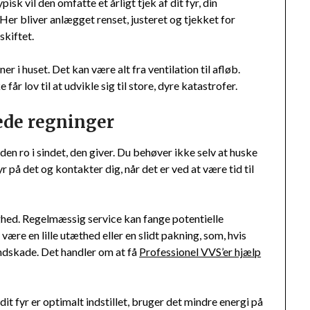
k vil den omfatte et årligt tjek af dit fyr, din
er bliver anlægget renset, justeret og tjekket for
skiftet.
 i huset. Det kan være alt fra ventilation til afløb.
år lov til at udvikle sig til store, dyre katastrofer.
ede regninger
 den ro i sindet, den giver. Du behøver ikke selv at huske
tyr på det og kontakter dig, når det er ved at være tid til
ed. Regelmæssig service kan fange potentielle
 være en lille utæthed eller en slidt pakning, som, hvis
ndskade. Det handler om at få
Professionel VVS’er hjælp
it fyr er optimalt indstillet, bruger det mindre energi på