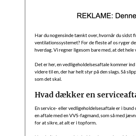
Har du nogensinde tænkt over, hvornår du sidst f
ventilationssystemet? For de fleste af os ryger d
hverdag. Vi regner ligesom bare med, at det hele vi
Det er her, en vedligeholdelsesaftale kommer ind i
videre til en, der har helt styr på den slags. Så sl
som det skal.
Hvad dækker en serviceaft
En service- eller vedligeholdelsesaftale er i bu
en aftale med en VVS-fagmand, som så med jævn
for at sikre, at alt er i topform.