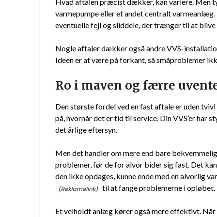
Hvad aftalen præcist dækker, kan variere. Men typis
varmepumpe eller et andet centralt varmeanlæg. H
eventuelle fejl og sliddele, der trænger til at blive 
Nogle aftaler dækker også andre VVS-installationer
Ideen er at være på forkant, så småproblemer ikke f
Ro i maven og færre uvent
Den største fordel ved en fast aftale er uden tvivl
på, hvornår det er tid til service. Din VVS’er har s
det årlige eftersyn.
Men det handler om mere end bare bekvemmeligh
problemer, før de for alvor bider sig fast. Det kan
den ikke opdages, kunne ende med en alvorlig va
til at fange problemerne i opløbet.
Et velholdt anlæg kører også mere effektivt. Når d