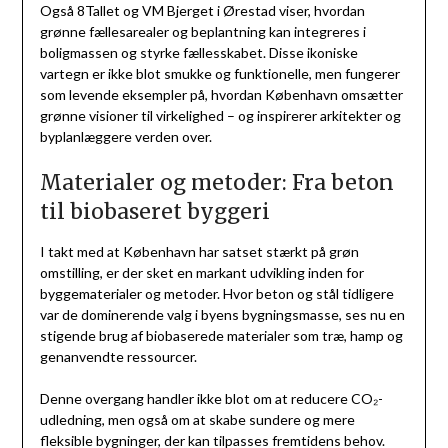
Også 8Tallet og VM Bjerget i Ørestad viser, hvordan
grønne fællesarealer og beplantning kan integreres i
boligmassen og styrke fællesskabet. Disse ikoniske
vartegn er ikke blot smukke og funktionelle, men fungerer
som levende eksempler på, hvordan København omsætter
grønne visioner til virkelighed – og inspirerer arkitekter og
byplanlæggere verden over.
Materialer og metoder: Fra beton
til biobaseret byggeri
I takt med at København har satset stærkt på grøn
omstilling, er der sket en markant udvikling inden for
byggematerialer og metoder. Hvor beton og stål tidligere
var de dominerende valg i byens bygningsmasse, ses nu en
stigende brug af biobaserede materialer som træ, hamp og
genanvendte ressourcer.
Denne overgang handler ikke blot om at reducere CO₂-
udledning, men også om at skabe sundere og mere
fleksible bygninger, der kan tilpasses fremtidens behov.