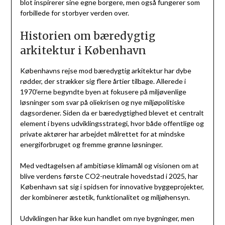
blot inspirerer sine egne borgere, men også fungerer som
forbillede for storbyer verden over.
Historien om bæredygtig
arkitektur i København
Københavns rejse mod bæredygtig arkitektur har dybe
rødder, der strækker sig flere årtier tilbage. Allerede i
1970’erne begyndte byen at fokusere på miljøvenlige
løsninger som svar på oliekrisen og nye miljøpolitiske
dagsordener. Siden da er bæredygtighed blevet et centralt
element i byens udviklingsstrategi, hvor både offentlige og
private aktører har arbejdet målrettet for at mindske
energiforbruget og fremme grønne løsninger.
Med vedtagelsen af ambitiøse klimamål og visionen om at
blive verdens første CO2-neutrale hovedstad i 2025, har
København sat sig i spidsen for innovative byggeprojekter,
der kombinerer æstetik, funktionalitet og miljøhensyn.
Udviklingen har ikke kun handlet om nye bygninger, men