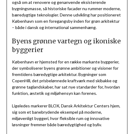
også om at renovere og genanvende eksisterende
bygningsmasse, så historiske facader nu rummer moderne,
bæredygtige teknologier. Denne udvikling har positioneret
København som en foregangsby inden for grøn arkitektur
– både i dansk og international sammenhæng.
Byens grønne vartegn og ikoniske
byggerier
København er hjemsted for en række markante byggerier,
der symboliserer byens grønne ambitioner og visioner for
fremtidens bæredygtige arkitektur. Bygninger som
CopenHill, det prisbelønnede kraftværk med skibakke og
grønne taglandskaber, har sat nye standarder for, hvordan
funktion, æstetik og miljøhensyn kan forenes.
Ligeledes markerer BLOX, Dansk Arkitektur Centers hjem,
sig som et banebrydende eksempel på moderne,
miljøvenligt byggeri, hvor fleksible rum og innovative
løsninger fremmer både bæredygtighed og byliv.