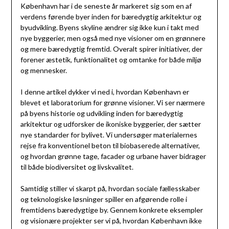
København har i de seneste år markeret sig som en af
verdens førende byer inden for bæredygtig arkitektur og
byudvikling. Byens skyline ændrer sig ikke kun i takt med
nye byggerier, men også med nye visioner om en grønnere
og mere bæredygtig fremtid. Overalt spirer initiativer, der
forener æstetik, funktionalitet og omtanke for både miljø
og mennesker.
I denne artikel dykker vi ned i, hvordan København er
blevet et laboratorium for grønne visioner. Vi ser nærmere
på byens historie og udvikling inden for bæredygtig
arkitektur og udforsker de ikoniske byggerier, der sætter
nye standarder for bylivet. Vi undersøger materialernes
rejse fra konventionel beton til biobaserede alternativer,
og hvordan grønne tage, facader og urbane haver bidrager
til både biodiversitet og livskvalitet.
Samtidig stiller vi skarpt på, hvordan sociale fællesskaber
og teknologiske løsninger spiller en afgørende rolle i
fremtidens bæredygtige by. Gennem konkrete eksempler
og visionære projekter ser vi på, hvordan København ikke