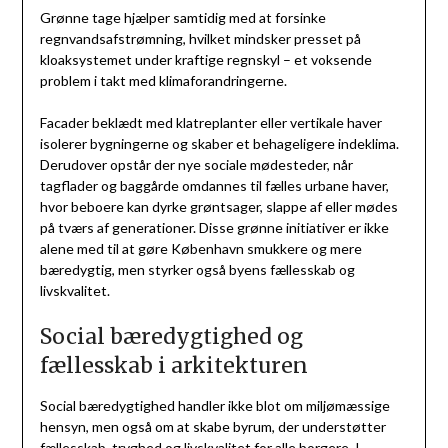
Grønne tage hjælper samtidig med at forsinke
regnvandsafstrømning, hvilket mindsker presset på
kloaksystemet under kraftige regnskyl – et voksende
problem i takt med klimaforandringerne.
Facader beklædt med klatreplanter eller vertikale haver
isolerer bygningerne og skaber et behageligere indeklima.
Derudover opstår der nye sociale mødesteder, når
tagflader og baggårde omdannes til fælles urbane haver,
hvor beboere kan dyrke grøntsager, slappe af eller mødes
på tværs af generationer. Disse grønne initiativer er ikke
alene med til at gøre København smukkere og mere
bæredygtig, men styrker også byens fællesskab og
livskvalitet.
Social bæredygtighed og
fællesskab i arkitekturen
Social bæredygtighed handler ikke blot om miljømæssige
hensyn, men også om at skabe byrum, der understøtter
fællesskab, tryghed og livskvalitet for alle borgere. I