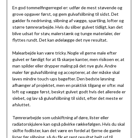
En god tommelfingerregel er: udfør de mest støvende og
grove opgaver først, og gem gulvafslibning til sidst. Det
gælder fx nedrivning, slibning af vægge, spartling, lofter og
større tømrerarbejde. Hvis du sliber gulvet tidligt, kan det
blive udsat for støv, malerstænk og tunge materialer, der
flyttes rundt. Det kan ødelægge det nye resultat.
Malearbejde kan være tricky. Nogle vil gerne male efter
gulvet er færdigt for at få skarpe kanter, men risikoen er, at
man spilder eller drypper maling på det nye gulv. Andre
maler før gulvafslibning og accepterer, at der måske skal
laves mindre touch-ups bagefter. Den bedste løsning
afhænger af projektet, men en praktisk tilgang er ofte: mal
loft og vægge først, beskyt gulvet godt hvis det allerede er
slebet, og lav så gulvafslibning til sidst, efter det meste er
afsluttet.
Tømrerarbejde som udskiftning af døre, lister eller
radiatorskjulere kan også påvirke rækkefølgen. Hvis du skal
skifte fodlister, kan det være en fordel at fjerne de gamle
lister før slibning, så du får et rent resultat helt ud til