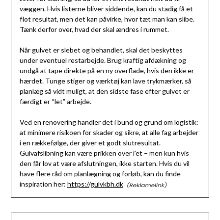
væggen. Hvis listerne bliver siddende, kan du stadig få et
flot resultat, men det kan påvirke, hvor tæt man kan slibe.
Tænk derfor over, hvad der skal ændres i rummet.
Når gulvet er slebet og behandlet, skal det beskyttes
under eventuel restarbejde. Brug kraftig afdækning og
undgå at tape direkte på en ny overflade, hvis den ikke er
hærdet. Tunge stiger og værktøj kan lave trykmærker, så
planlæg så vidt muligt, at den sidste fase efter gulvet er
færdigt er “let” arbejde.
Ved en renovering handler det i bund og grund om logistik:
at minimere risikoen for skader og sikre, at alle fag arbejder
i en rækkefølge, der giver et godt slutresultat.
Gulvafslibning kan være prikken over i’et – men kun hvis
den får lov at være afslutningen, ikke starten. Hvis du vil
have flere råd om planlægning og forløb, kan du finde
inspiration her:
https://gulvkbh.dk