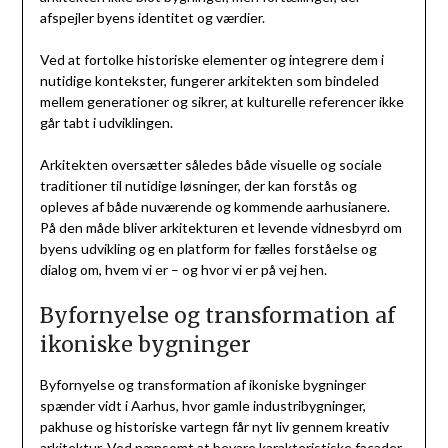
afspejler byens identitet og værdier.
Ved at fortolke historiske elementer og integrere dem i
nutidige kontekster, fungerer arkitekten som bindeled
mellem generationer og sikrer, at kulturelle referencer ikke
går tabt i udviklingen.
Arkitekten oversætter således både visuelle og sociale
traditioner til nutidige løsninger, der kan forstås og
opleves af både nuværende og kommende aarhusianere.
På den måde bliver arkitekturen et levende vidnesbyrd om
byens udvikling og en platform for fælles forståelse og
dialog om, hvem vi er – og hvor vi er på vej hen.
Byfornyelse og transformation af
ikoniske bygninger
Byfornyelse og transformation af ikoniske bygninger
spænder vidt i Aarhus, hvor gamle industribygninger,
pakhuse og historiske vartegn får nyt liv gennem kreativ
arkitektur. Ved nænsomt at bevare karakteristiske facader