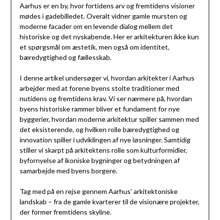
Aarhus er en by, hvor fortidens arv og fremtidens visioner
mødes i gadebilledet. Overalt vidner gamle mursten og
moderne facader om en levende dialog mellem det
historiske og det nyskabende. Her er arkitekturen ikke kun
et spørgsmål om æstetik, men også om identitet,
bæredygtighed og fællesskab.
I denne artikel undersøger vi, hvordan arkitekter i Aarhus
arbejder med at forene byens stolte traditioner med
nutidens og fremtidens krav. Vi ser nærmere på, hvordan
byens historiske rammer bliver et fundament for nye
byggerier, hvordan moderne arkitektur spiller sammen med
det eksisterende, og hvilken rolle bæredygtighed og
innovation spiller i udviklingen af nye løsninger. Samtidig
stiller vi skarpt på arkitektens rolle som kulturformidler,
byfornyelse af ikoniske bygninger og betydningen af
samarbejde med byens borgere.
Tag med på en rejse gennem Aarhus’ arkitektoniske
landskab – fra de gamle kvarterer til de visionære projekter,
der former fremtidens skyline.