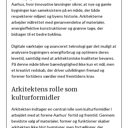
Aarhus, hvor innovative løsninger sikrer, at nye og gamle
bygninger kan sameksistere på en måde, der både
respekterer miljøet og byens historie. Arkitekterne
arbejder målrettet med genanvendelse af materialer,
energieffektive konstruktioner og grønne tage, der
bidrager til et bedre byklima.
Digitale værktøjer og avanceret teknologi gør det muligt at
analysere bygningers energiforbrug og optimere deres
levetid, samtidig med at arkitektoniske kvaliteter bevares.
På denne måde bliver bæredygtighed ikke kun et mål, men
et kreativt redskab, der driver udviklingen fremad og
forener fortidens værdier med fremtidens krav.
Arkitektens rolle som
kulturformidler
Arkitekten indtager en central rolle som kulturformidler i
arbejdet med at forene Aarhus’ fortid og fremtid. Gennem
bevidste valg af materialer, former og funktioner skaber
arkitekten ikke blot bygninger, men fortællinger, der