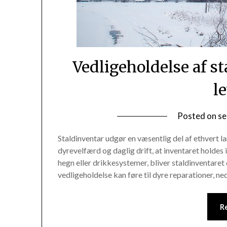
Vedligeholdelse af st
l
Posted on
se
Staldinventar udgør en væsentlig del af ethvert la
dyrevelfærd og daglig drift, at inventaret holdes 
hegn eller drikkesystemer, bliver staldinventaret
vedligeholdelse kan føre til dyre reparationer, ne
R