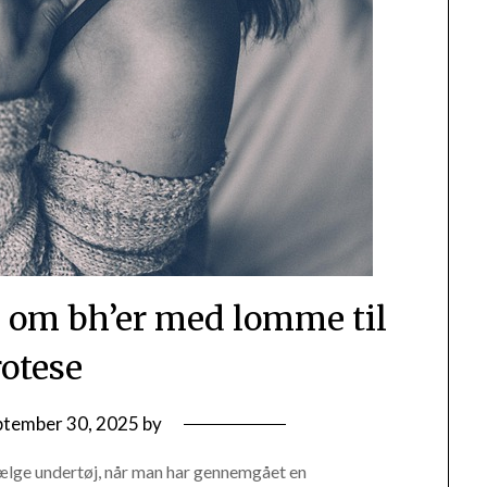
e om bh’er med lomme til
rotese
ptember 30, 2025
by
vælge undertøj, når man har gennemgået en